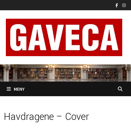
Gå
til
innhold
MENY
Havdragene – Cover