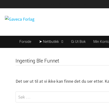
Gå
Forside
➤ Nettbutikk
Gi ut bok
Min konto
Til kas
til
innhold
Forside
➤ Nettbutikk
Gi Ut Bok
Min Kont
Ingenting Ble Funnet
Det ser ut til at vi ikke kan finne det du ser etter. Ka
Søk
etter: