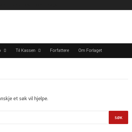
sen
Forfattere
Om forlaget
o
Til Kassen
Forfattere
Om Forlaget
nskje et søk vil hjelpe.