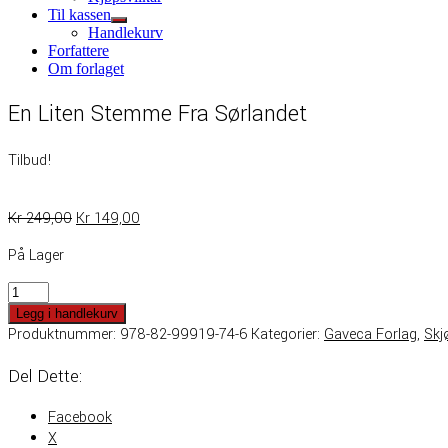
sub
Til kassen
menu
Show
Handlekurv
sub
Forfattere
menu
Om forlaget
En Liten Stemme Fra Sørlandet
Tilbud!
Opprinnelig
Nåværende
Kr
249,00
Kr
149,00
Pris
Pris
På Lager
Var:
Er:
Kr 249,00.
Kr 149,00.
En
Liten
Legg i handlekurv
Stemme
Produktnummer:
978-82-99919-74-6
Kategorier:
Gaveca Forlag
,
Skj
Fra
Del Dette:
Sørlandet
Antall
Facebook
X