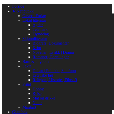
Gå
Forside
til
➤ Nettbutikk
innhold
Gaveca Forlag
Lokal litteratur
Agder
Telemark
Trøndelag
Skjønnlitteratur
Biografi | Dokumenter
Krim
Noveller | Lyrikk | Drama
Romaner | Fortellinger
Barn & ungdom
Fakta
Debatt | Politikk | Samfunn
Estetiske fag
Religion | Historie | Filosofi
Fritid
Hobby
Reise
Mat og drikke
Natur
Maritimt
Gi ut bok