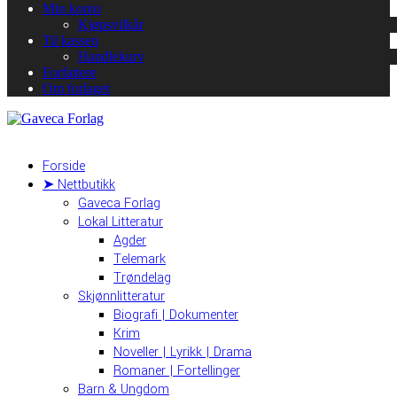
Min konto
Kjøpsvilkår
Til kassen
Handlekurv
Forfattere
Om forlaget
Forside
➤ Nettbutikk
Gaveca Forlag
Lokal Litteratur
Agder
Telemark
Trøndelag
Skjønnlitteratur
Biografi | Dokumenter
Krim
Noveller | Lyrikk | Drama
Romaner | Fortellinger
Barn & Ungdom