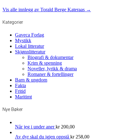
Vis alle innlegg av Torald Berge Kateraas →
Kategorier
Gaveca Forlag
Mystikk
Lokal litteratur
Skjønnlitteratur
Biografi & dokumentar
Krim & spenning
Noveller, lyrikk & drama
Romaner & fortellinger
Barn & ungdom
Fakta
Fritid
Maritimt
Nye Bøker
Når jeg i under aner
kr
200,00
Av dyr skal du igjen oppstå
kr
258,00