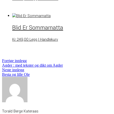
Blid Er Sommarnatta
Kr
249,00
Legg I Handlekurv
Innleggsnavigasjon
Forrige
Forrige innlegg
innlegg:
Agder : med tekster og dikt om Agder
Neste
Neste innlegg
innlegg:
Besta og lille Ole
Torald Berge Kateraas