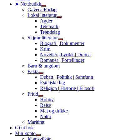
➤ Nettbutikk
Show
Gaveca Forlag
sub
Lokal litteratur
menu
Show
Agder
sub
Telemark
menu
Trøndelag
Skjønnlitteratur
Show
Biografi | Dokumenter
sub
Krim
menu
Noveller | Lyrikk | Drama
Romaner | Fortellinger
Barn & ungdom
Fakta
Show
Debatt | Politikk | Samfunn
sub
Estetiske fag
menu
Religion | Historie | Filosofi
Fritid
Show
Hobby
sub
Reise
menu
Mat og drikke
Natur
Maritimt
Gi ut bok
Min konto
Show
Kjøpsvilkår