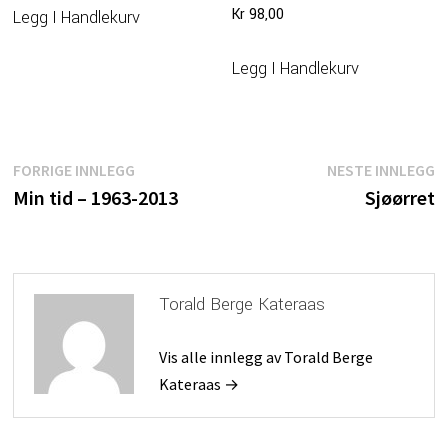
Kr
98,00
Legg I Handlekurv
Legg I Handlekurv
Innleggsnavigasjon
Forrige
N
FORRIGE INNLEGG
NESTE INNLEGG
innlegg:
i
Min tid – 1963-2013
Sjøørret
Torald Berge Kateraas
Vis alle innlegg av Torald Berge
Kateraas →