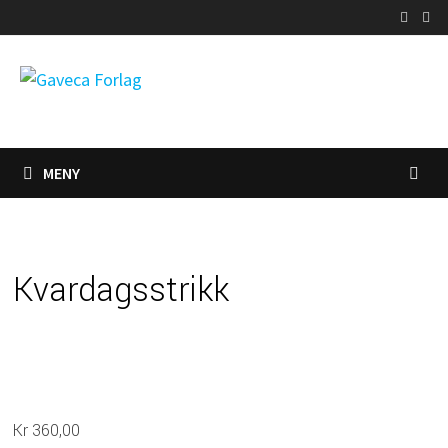
Gå
til
innhold
MENY
Kvardagsstrikk
Kr
360,00