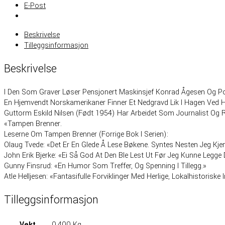
E-Post
Beskrivelse
Tilleggsinformasjon
Beskrivelse
I Den Som Graver Løser Pensjonert Maskinsjef Konrad Ågesen Og Pol
En Hjemvendt Norskamerikaner Finner Et Nedgravd Lik I Hagen Ved H
Guttorm Eskild Nilsen (født 1954) Har Arbeidet Som Journalist Og 
«Tampen Brenner.
Leserne Om Tampen Brenner (Forrige Bok I Serien):
Olaug Tvede: «Det Er En Glede Å Lese Bøkene. Syntes Nesten Jeg Kj
John Erik Bjerke: «Ei Så God At Den Ble Lest Ut Før Jeg Kunne Legge
Gunny Finsrud: «En Humor Som Treffer, Og Spenning I Tillegg.»
Atle Helljesen: «Fantasifulle Forviklinger Med Herlige, Lokalhistoriske I
Tilleggsinformasjon
Vekt
0,400 Kg