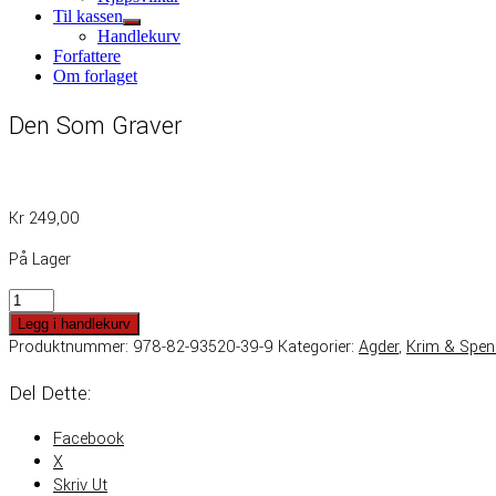
sub
Til kassen
menu
Show
Handlekurv
sub
Forfattere
menu
Om forlaget
Den Som Graver
Kr
249,00
På Lager
Den
Som
Legg i handlekurv
Graver
Produktnummer:
978-82-93520-39-9
Kategorier:
Agder
,
Krim & Spen
Antall
Del Dette:
Facebook
X
Skriv Ut