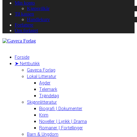
Min konto
Kjøpsvilkår
Til kassen
Handlekurv
Forfattere
Om forlaget
Forside
➤ Nettbutikk
Gaveca Forlag
Lokal Litteratur
Agder
Telemark
Trøndelag
Skjønnlitteratur
Biografi | Dokumenter
Krim
Noveller | Lyrikk | Drama
Romaner | Fortellinger
Barn & Ungdom