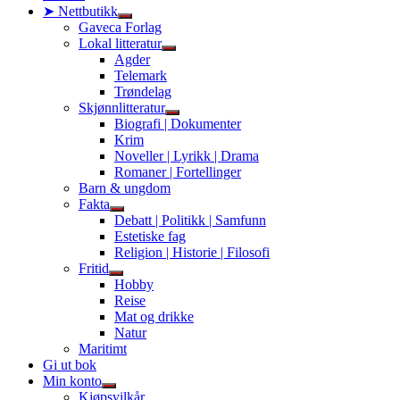
➤ Nettbutikk
Show
Gaveca Forlag
sub
Lokal litteratur
menu
Show
Agder
sub
Telemark
menu
Trøndelag
Skjønnlitteratur
Show
Biografi | Dokumenter
sub
Krim
menu
Noveller | Lyrikk | Drama
Romaner | Fortellinger
Barn & ungdom
Fakta
Show
Debatt | Politikk | Samfunn
sub
Estetiske fag
menu
Religion | Historie | Filosofi
Fritid
Show
Hobby
sub
Reise
menu
Mat og drikke
Natur
Maritimt
Gi ut bok
Min konto
Show
Kjøpsvilkår