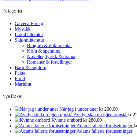
Kategorier
Gaveca Forlag
Mystikk
Lokal litteratur
Skjønnlitteratur
Biografi & dokumentar
Krim & spenning
Noveller, lyrikk & drama
Romaner & fortellinger
Barn & ungdom
Fakta
Fritid
Maritimt
Nye Bøker
Når jeg i under aner
kr
200,00
Av dyr skal du igjen oppstå
kr
25
Kvinne ombord
kr
280,00
Adams fallerte forutsetninger
k
Adams fallerte forutsetninger