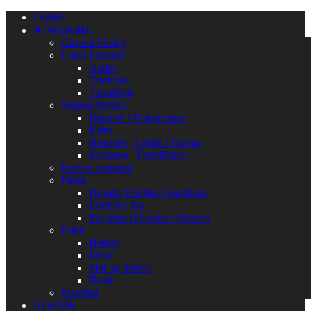
Gå
Forside
til
➤ Nettbutikk
innhold
Gaveca Forlag
Lokal litteratur
Agder
Telemark
Trøndelag
Skjønnlitteratur
Biografi | Dokumenter
Krim
Noveller | Lyrikk | Drama
Romaner | Fortellinger
Barn & ungdom
Fakta
Debatt | Politikk | Samfunn
Estetiske fag
Religion | Historie | Filosofi
Fritid
Hobby
Reise
Mat og drikke
Natur
Maritimt
Gi ut bok