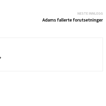
N
NESTE INNLEGG
i
Adams fallerte forutsetninger
→