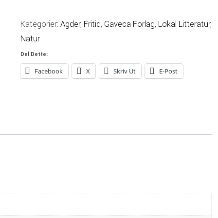
Jeg
Ennå
Kategorier:
Agder
,
Fritid
,
Gaveca Forlag
,
Lokal Litteratur
,
Husker
Natur
Antall
Del Dette:
Facebook
X
Skriv Ut
E-Post