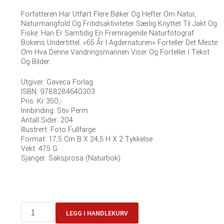
Forfatteren Har Utført Flere Bøker Og Hefter Om Natur,
Naturmangfold Og Fritidsaktiviteter Særlig Knyttet Til Jakt Og
Fiske. Han Er Samtidig En Fremragende Naturfotograf.
Bokens Undertittel. «65 År I Agdernaturen» Forteller Det Meste
Om Hva Denne Vandringsmannen Viser Og Forteller I Tekst
Og Bilder.
Utgiver: Gaveca Forlag
ISBN: 9788284640303
Pris: Kr 350,-
Innbinding: Stiv Perm
Antall Sider: 204
Illustrert: Foto Fullfarge
Format: 17,5 Cm B X 24,5 H X 2 Tykkelse
Vekt:
475 G
Sjanger: Saksprosa (naturbok)
Mens
LEGG I HANDLEKURV