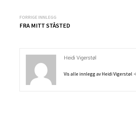
Innleggsnavigasjon
Forrige
FORRIGE INNLEGG
innlegg:
FRA MITT STÅSTED
Heidi Vigerstøl
Vis alle innlegg av Heidi Vigerstøl 