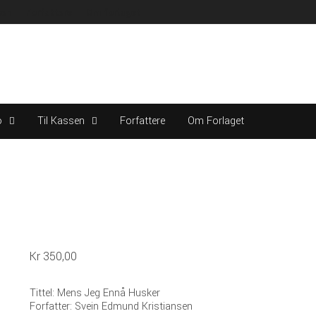
sen
Forfattere
Om forlaget
o
Til Kassen
Forfattere
Om Forlaget
Kr
350,00
Tittel: Mens Jeg Ennå Husker
Forfatter: Svein Edmund Kristiansen