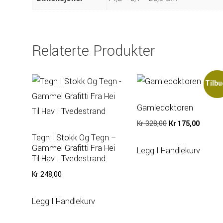
Relaterte Produkter
Tilbu
Gamledoktoren
Opprinnelig
Nåvær
Kr
328,00
Kr
175,00
Pris
Pris
Tegn I Stokk Og Tegn –
Gammel Grafitti Fra Hei
Var:
Er:
Legg I Handlekurv
Til Hav I Tvedestrand
Kr 328,00.
Kr 175,
Kr
248,00
Legg I Handlekurv