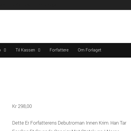
sen
Forfattere
Om forlaget
o
Til Kassen
Forfattere
Om Forlaget
Kr
298,00
Dette Er Forfatterens Debutroman Innen Krim. Han Tar