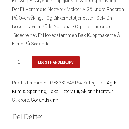
For Seg Et Gryende Oppgjør Mot Statskupp I Norge,
Der Et Hemmelig Nettverk Makter Å Gå Undre Radaren
På Overvåkings- Og Sikkerhetstjenester. Selv Om
Boken Favner Både Nasjonale Og Internasjonale
Sidegreiner, Er Hovedstammen Bak Kuppmakerne Å
Finne På Sørlandet.
Opprør
LEGG I HANDLEKURV
Antall
Produktnummer:
9788230348154
Kategorier:
Agder
,
Krim & Spenning
,
Lokal Litteratur
,
Skjønnlitteratur
Stikkord:
Sørlandskrim
Del Dette: