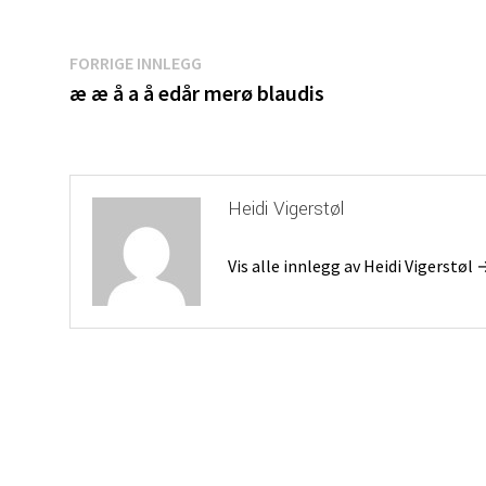
Innleggsnavigasjon
Forrige
FORRIGE INNLEGG
innlegg:
æ æ å a å edår merø blaudis
Heidi Vigerstøl
Vis alle innlegg av Heidi Vigerstøl 