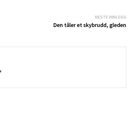
N
NESTE INNLEGG
i
Den tåler et skybrudd, gleden
→