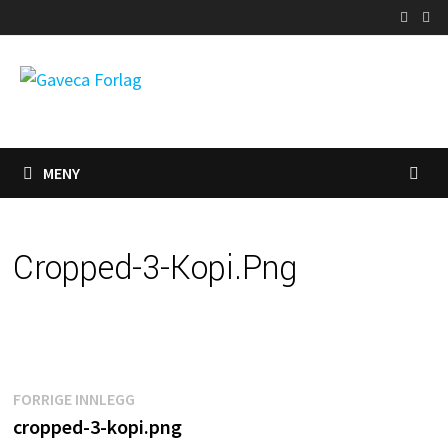
Gå
til
innhold
MENY
Cropped-3-Kopi.png
Innleggsnavigasjon
Forrige
FORRIGE INNLEGG
innlegg:
cropped-3-kopi.png