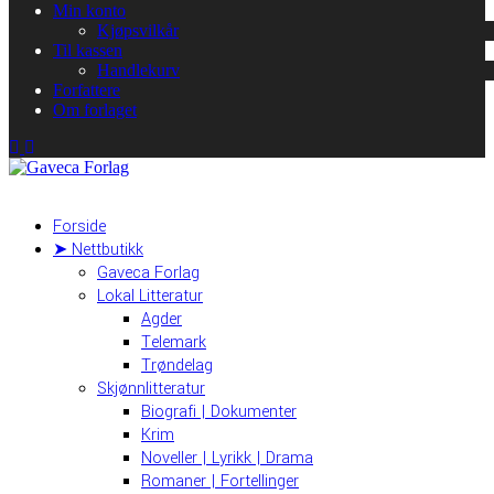
Min konto
Kjøpsvilkår
Til kassen
Handlekurv
Forfattere
Om forlaget
Forside
➤ Nettbutikk
Gaveca Forlag
Lokal Litteratur
Agder
Telemark
Trøndelag
Skjønnlitteratur
Biografi | Dokumenter
Krim
Noveller | Lyrikk | Drama
Romaner | Fortellinger