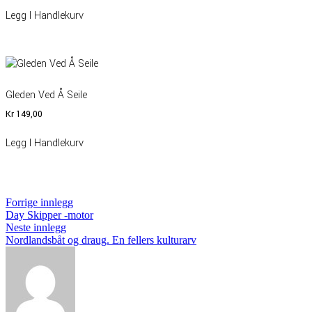
Legg I Handlekurv
Gleden Ved Å Seile
Kr
149,00
Legg I Handlekurv
Innleggsnavigasjon
Forrige
Forrige innlegg
innlegg:
Day Skipper -motor
Neste
Neste innlegg
innlegg:
Nordlandsbåt og draug. En fellers kulturarv