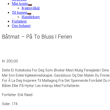
Min konto
Show
Kjøpsvilkår
sub
Til kassen
menu
Show
Handlekurv
sub
Forfattere
menu
Om forlaget
Båtmat – På To Bluss I Ferien
Kr
200,00
Dette Er Kokeboka For Deg Som Ønsker Mest Mulig Ferieglede I Dine Ve
Mer Enn Enkle Kjøkkenredskaper, Gassbluss Og Den Maten Du Finner, 
For Å La Deg Inspirere Til Matlaging Fra Det Spennende Forrådet Du 
Båten Eller På Hytta! Les Intervju Med Forfatteren.
Forfatter: Erik Røed
Sider: 174