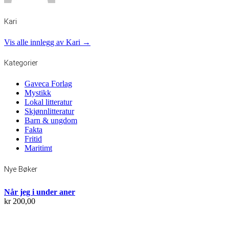
Kari
Vis alle innlegg av Kari →
Kategorier
Gaveca Forlag
Mystikk
Lokal litteratur
Skjønnlitteratur
Barn & ungdom
Fakta
Fritid
Maritimt
Nye Bøker
Når jeg i under aner
kr
200,00