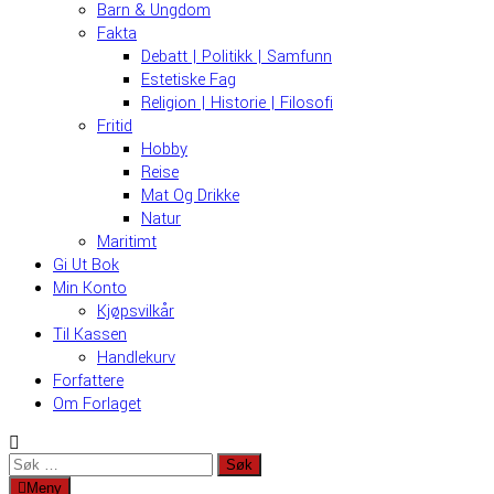
Barn & Ungdom
Fakta
Debatt | Politikk | Samfunn
Estetiske Fag
Religion | Historie | Filosofi
Fritid
Hobby
Reise
Mat Og Drikke
Natur
Maritimt
Gi Ut Bok
Min Konto
Kjøpsvilkår
Til Kassen
Handlekurv
Forfattere
Om Forlaget
Søk
etter:
Meny