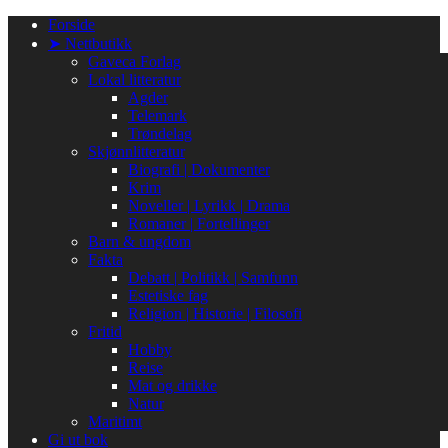
Gå
Forside
til
➤ Nettbutikk
innhold
Gaveca Forlag
Lokal litteratur
Agder
Telemark
Trøndelag
Skjønnlitteratur
Biografi | Dokumenter
Krim
Noveller | Lyrikk | Drama
Romaner | Fortellinger
Barn & ungdom
Fakta
Debatt | Politikk | Samfunn
Estetiske fag
Religion | Historie | Filosofi
Fritid
Hobby
Reise
Mat og drikke
Natur
Maritimt
Gi ut bok