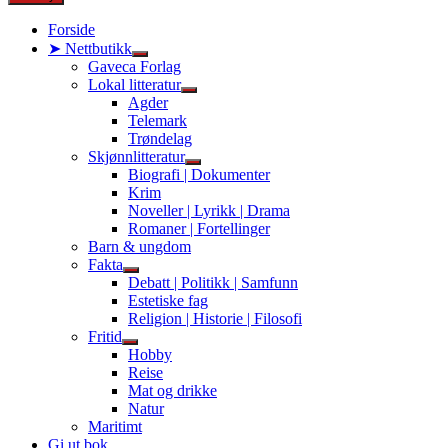
Forside
➤ Nettbutikk
Show
Gaveca Forlag
sub
Lokal litteratur
menu
Show
Agder
sub
Telemark
menu
Trøndelag
Skjønnlitteratur
Show
Biografi | Dokumenter
sub
Krim
menu
Noveller | Lyrikk | Drama
Romaner | Fortellinger
Barn & ungdom
Fakta
Show
Debatt | Politikk | Samfunn
sub
Estetiske fag
menu
Religion | Historie | Filosofi
Fritid
Show
Hobby
sub
Reise
menu
Mat og drikke
Natur
Maritimt
Gi ut bok