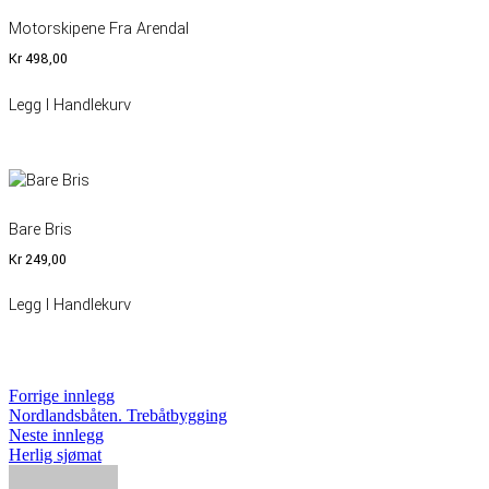
Motorskipene Fra Arendal
Kr
498,00
Legg I Handlekurv
Bare Bris
Kr
249,00
Legg I Handlekurv
Innleggsnavigasjon
Forrige
Forrige innlegg
innlegg:
Nordlandsbåten. Trebåtbygging
Neste
Neste innlegg
innlegg:
Herlig sjømat