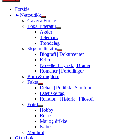
Forside
➤ Nettbutikk
Show
Gaveca Forlag
sub
Lokal litteratur
menu
Show
Agder
sub
Telemark
menu
Trøndelag
Skjønnlitteratur
Show
Biografi | Dokumenter
sub
Krim
menu
Noveller | Lyrikk | Drama
Romaner | Fortellinger
Barn & ungdom
Fakta
Show
Debatt | Politikk | Samfunn
sub
Estetiske fag
menu
Religion | Historie | Filosofi
Fritid
Show
Hobby
sub
Reise
menu
Mat og drikke
Natur
Maritimt
Gi ut bok