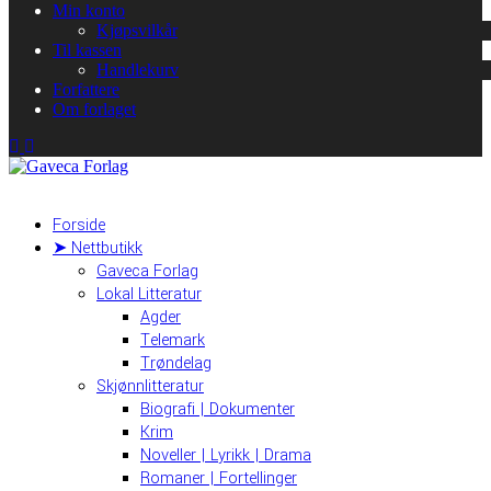
Min konto
Kjøpsvilkår
Til kassen
Handlekurv
Forfattere
Om forlaget
Forside
➤ Nettbutikk
Gaveca Forlag
Lokal Litteratur
Agder
Telemark
Trøndelag
Skjønnlitteratur
Biografi | Dokumenter
Krim
Noveller | Lyrikk | Drama
Romaner | Fortellinger