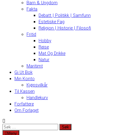
Barn & Ungdom
Fakta
Debatt | Politikk | Samfunn
Estetiske Fag
Religion | Historie | Filosofi
Fritid
Hobby
Reise
Mat Og Drikke
Natur
Maritimt
Gi Ut Bok
Min Konto
Kjøpsvilkår
Til Kassen
Handlekurv
Forfattere
Om Forlaget
Søk
etter:
Meny