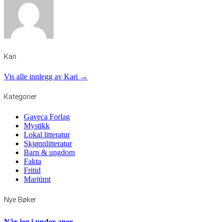
Kari
Vis alle innlegg av Kari →
Kategorier
Gaveca Forlag
Mystikk
Lokal litteratur
Skjønnlitteratur
Barn & ungdom
Fakta
Fritid
Maritimt
Nye Bøker
Når jeg i under aner