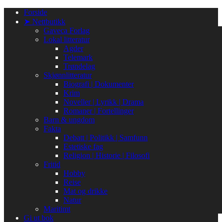
Gå
Forside
til
➤ Nettbutikk
innhold
Gaveca Forlag
Lokal litteratur
Agder
Telemark
Trøndelag
Skjønnlitteratur
Biografi | Dokumenter
Krim
Noveller | Lyrikk | Drama
Romaner | Fortellinger
Barn & ungdom
Fakta
Debatt | Politikk | Samfunn
Estetiske fag
Religion | Historie | Filosofi
Fritid
Hobby
Reise
Mat og drikke
Natur
Maritimt
Gi ut bok