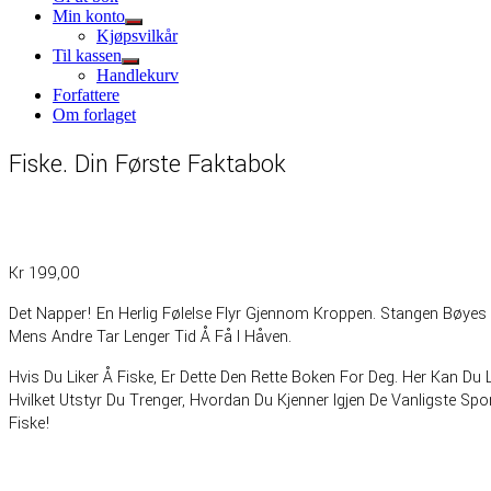
Min konto
Show
Kjøpsvilkår
sub
Til kassen
menu
Show
Handlekurv
sub
Forfattere
menu
Om forlaget
Fiske. Din Første Faktabok
Kr
199,00
Det Napper! En Herlig Følelse Flyr Gjennom Kroppen. Stangen Bøyes 
Mens Andre Tar Lenger Tid Å Få I Håven.
Hvis Du Liker Å Fiske, Er Dette Den Rette Boken For Deg. Her Kan Du Le
Hvilket Utstyr Du Trenger, Hvordan Du Kjenner Igjen De Vanligste Spo
Fiske!