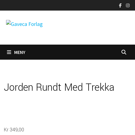
Gå
til
innhold
MENY
Jorden Rundt Med Trekka
Kr
349,00