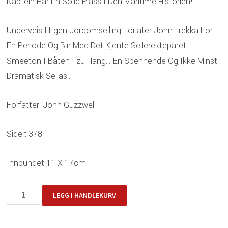
Kaptein Har En Solid Plass I Den Maritime Historien!
Underveis I Egen Jordomseiling Forlater John Trekka For
En Periode Og Blir Med Det Kjente Seilerekteparet
Smeeton I Båten Tzu Hang… En Spennende Og Ikke Minst
Dramatisk Seilas…
Forfatter: John Guzzwell
Sider: 378
Innbundet 11 X 17cm
Jorden
LEGG I HANDLEKURV
Rundt
Med