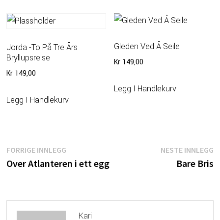
Gleden Ved Å Seile
Jorda -to På Tre Års
Bryllupsreise
Kr
149,00
Kr
149,00
Legg I Handlekurv
Legg I Handlekurv
Innleggsnavigasjon
Forrige
N
FORRIGE INNLEGG
NESTE INNLEGG
innlegg:
i
Over Atlanteren i ett egg
Bare Bris
Kari