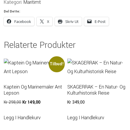
Kategori:
Maritimt
Trekka
Del Dette:
Antall
Facebook
X
Skriv Ut
E-Post
Relaterte Produkter
Tilbud!
Kaptein Og Marinemaler Ant
SKAGERRAK – En Natur- Og
Lepson
Kulturhistorisk Reise
Opprinnelig
Nåværende
Kr
298,00
Kr
149,00
Kr
349,00
Pris
Pris
Var:
Er:
Legg I Handlekurv
Legg I Handlekurv
Kr 298,00.
Kr 149,00.