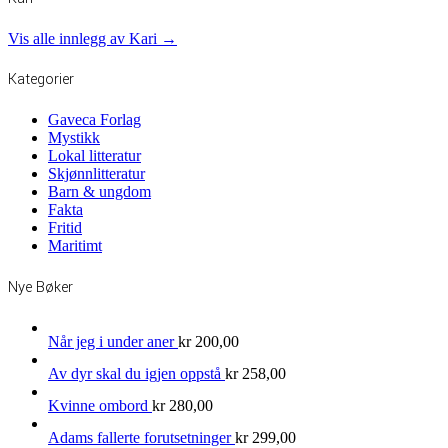
Vis alle innlegg av Kari →
Kategorier
Gaveca Forlag
Mystikk
Lokal litteratur
Skjønnlitteratur
Barn & ungdom
Fakta
Fritid
Maritimt
Nye Bøker
Når jeg i under aner
kr
200,00
Av dyr skal du igjen oppstå
kr
258,00
Kvinne ombord
kr
280,00
Adams fallerte forutsetninger
kr
299,00