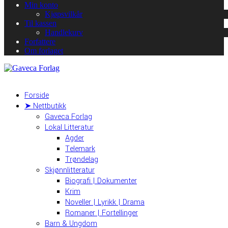
Min konto
Kjøpsvilkår
Til kassen
Handlekurv
Forfattere
Om forlaget
Forside
➤ Nettbutikk
Gaveca Forlag
Lokal Litteratur
Agder
Telemark
Trøndelag
Skjønnlitteratur
Biografi | Dokumenter
Krim
Noveller | Lyrikk | Drama
Romaner | Fortellinger
Barn & Ungdom