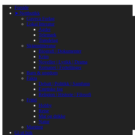
Gå
Forside
til
➤ Nettbutikk
innhold
Gaveca Forlag
Lokal litteratur
Agder
Telemark
Trøndelag
Skjønnlitteratur
Biografi | Dokumenter
Krim
Noveller | Lyrikk | Drama
Romaner | Fortellinger
Barn & ungdom
Fakta
Debatt | Politikk | Samfunn
Estetiske fag
Religion | Historie | Filosofi
Fritid
Hobby
Reise
Mat og drikke
Natur
Maritimt
Gi ut bok