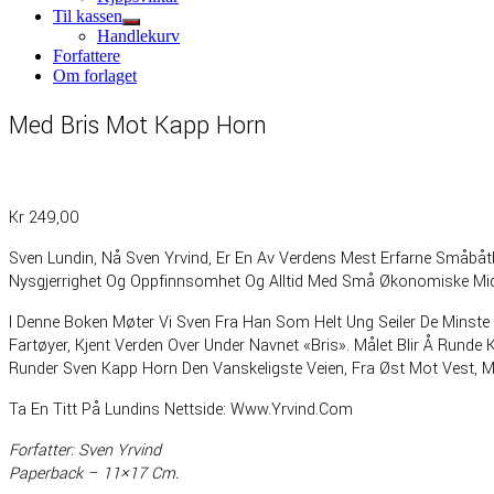
sub
Til kassen
menu
Show
Handlekurv
sub
Forfattere
menu
Om forlaget
Med Bris Mot Kapp Horn
Kr
249,00
Sven Lundin, Nå Sven Yrvind, Er En Av Verdens Mest Erfarne Småbåtby
Nysgjerrighet Og Oppfinnsomhet Og Alltid Med Små Økonomiske Midler
I Denne Boken Møter Vi Sven Fra Han Som Helt Ung Seiler De Minste B
Fartøyer, Kjent Verden Over Under Navnet «Bris». Målet Blir Å Runde K
Runder Sven Kapp Horn Den Vanskeligste Veien, Fra Øst Mot Vest, Mi
Ta En Titt På Lundins Nettside: Www.yrvind.com
Forfatter: Sven Yrvind
Paperback – 11×17 Cm.