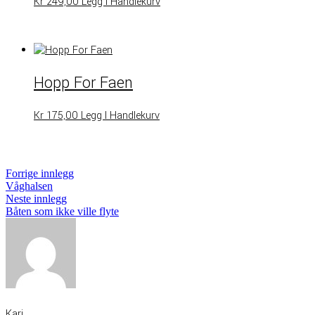
Kr
249,00
Legg I Handlekurv
Hopp For Faen
Kr
175,00
Legg I Handlekurv
Innleggsnavigasjon
Forrige
Forrige innlegg
innlegg:
Våghalsen
Neste
Neste innlegg
innlegg:
Båten som ikke ville flyte
Kari