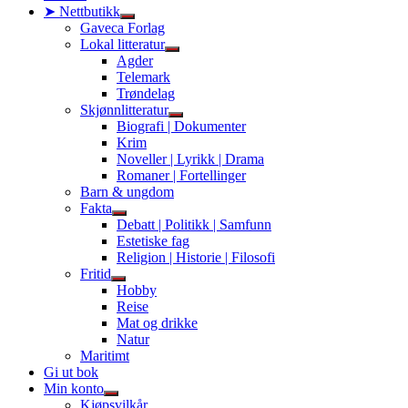
➤ Nettbutikk
Show
Gaveca Forlag
sub
Lokal litteratur
menu
Show
Agder
sub
Telemark
menu
Trøndelag
Skjønnlitteratur
Show
Biografi | Dokumenter
sub
Krim
menu
Noveller | Lyrikk | Drama
Romaner | Fortellinger
Barn & ungdom
Fakta
Show
Debatt | Politikk | Samfunn
sub
Estetiske fag
menu
Religion | Historie | Filosofi
Fritid
Show
Hobby
sub
Reise
menu
Mat og drikke
Natur
Maritimt
Gi ut bok
Min konto
Show
Kjøpsvilkår