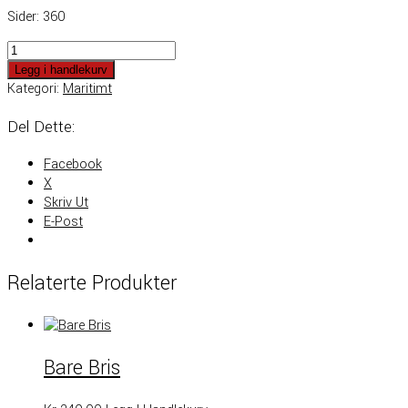
Sider: 360
Med
Bris
Legg i handlekurv
Mot
Kategori:
Maritimt
Kapp
Del Dette:
Horn
Antall
Facebook
X
Skriv Ut
E-Post
Relaterte Produkter
Bare Bris