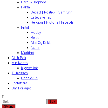
Barn & Ungdom
Fakta
Debatt | Politikk | Samfunn
Estetiske Fag
Religion | Historie | Filosofi
Fritid
Hobby
Reise
Mat Og Drikke
Natur
Maritimt
Gi Ut Bok
Min Konto
Kjøpsvilkår
Til Kassen
Handlekurv
Forfattere
Om Forlaget
Søk
etter:
Meny