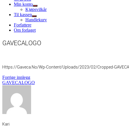
Min konto
Show
Kjøpsvilkår
sub
Til kassen
menu
Show
Handlekurv
sub
Forfattere
menu
Om forlaget
GAVECALOGO
Https://gaveca.no/wp-Content/uploads/2023/02/cropped-GAVECA
Innleggsnavigasjon
Forrige
Forrige innlegg
innlegg:
GAVECALOGO
Kari