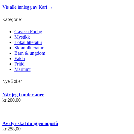
Vis alle innlegg av Kari →
Kategorier
Gaveca Forlag
Mystikk
Lokal litteratur
Skjønnlitteratur
Barn & ungdom
Fakta
Fritid
Maritimt
Nye Bøker
Når jeg i under aner
kr
200,00
Av dyr skal du igjen oppstå
kr
258,00