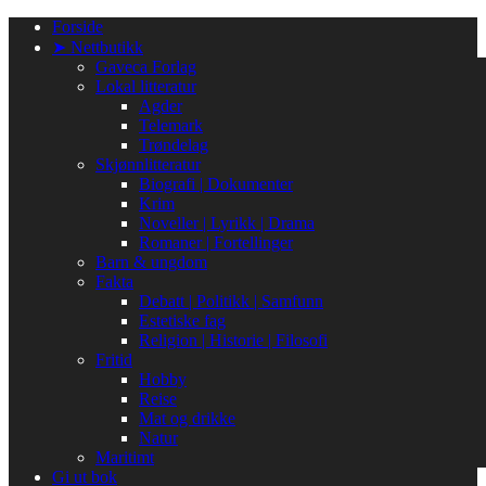
Gå
Forside
til
➤ Nettbutikk
innhold
Gaveca Forlag
Lokal litteratur
Agder
Telemark
Trøndelag
Skjønnlitteratur
Biografi | Dokumenter
Krim
Noveller | Lyrikk | Drama
Romaner | Fortellinger
Barn & ungdom
Fakta
Debatt | Politikk | Samfunn
Estetiske fag
Religion | Historie | Filosofi
Fritid
Hobby
Reise
Mat og drikke
Natur
Maritimt
Gi ut bok