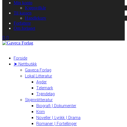
Min konto
Kjøpsvilkår
Til kassen
Handlekurv
Forfattere
Om forlaget
Forside
➤ Nettbutikk
Gaveca Forlag
Lokal Litteratur
Agder
Telemark
Trøndelag
Skjønnlitteratur
Biografi | Dokumenter
Krim
Noveller | Lyrikk | Drama
Romaner | Fortellinger