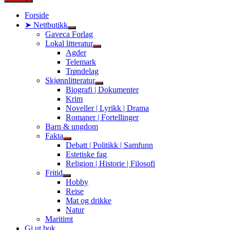
Forside
➤ Nettbutikk
Show
Gaveca Forlag
sub
Lokal litteratur
menu
Show
Agder
sub
Telemark
menu
Trøndelag
Skjønnlitteratur
Show
Biografi | Dokumenter
sub
Krim
menu
Noveller | Lyrikk | Drama
Romaner | Fortellinger
Barn & ungdom
Fakta
Show
Debatt | Politikk | Samfunn
sub
Estetiske fag
menu
Religion | Historie | Filosofi
Fritid
Show
Hobby
sub
Reise
menu
Mat og drikke
Natur
Maritimt
Gi ut bok